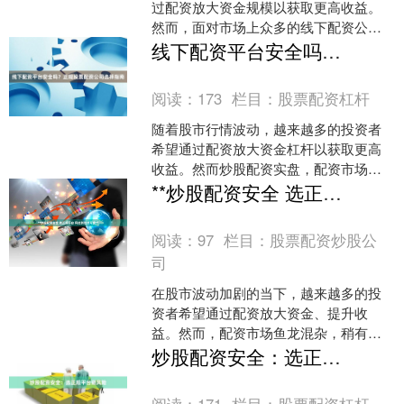
过配资放大资金规模以获取更高收益。
然而，面对市场上众多的线下配资公
司，许多投资者不禁会问：**线下配资公
线下配资平台安全吗？正规股票配资公司选择指南
司安全吗？** 本文将....
阅读：
173
栏目：
股票配资杠杆
随着股市行情波动，越来越多的投资者
希望通过配资放大资金杠杆以获取更高
收益。然而炒股配资实盘，配资市场鱼
龙混杂，尤其是线下配资平台的安全性
**炒股配资安全 选正规平台 风控到位才可靠**
备受关注。本文将深入探讨....
阅读：
97
栏目：
股票配资炒股公
司
在股市波动加剧的当下，越来越多的投
资者希望通过配资放大资金、提升收
益。然而，配资市场鱼龙混杂，稍有不
慎就可能陷入资金风险。**炒股配资安全
炒股配资安全：选正规平台避风险
**，始终是投资者最关....