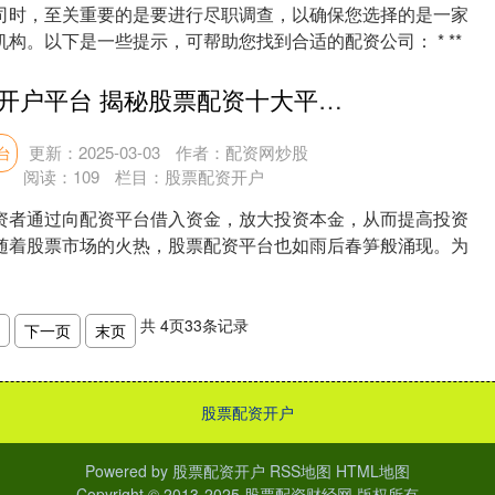
司时，至关重要的是要进行尽职调查，以确保您选择的是一家
构。以下是一些提示，可帮助您找到合适的配资公司： * **
实盘股票配资开户平台 揭秘股票配资十大平台，助你投资获利
更新：2025-03-03
作者：配资网炒股
台
阅读：
109
栏目：
股票配资开户
资者通过向配资平台借入资金，放大投资本金，从而提高投资
随着股票市场的火热，股票配资平台也如雨后春笋般涌现。为
....
共
4
页
33
条记录
下一页
末页
股票配资开户
Powered by
股票配资开户
RSS地图
HTML地图
Copyright
© 2013-2025
股票配资财经网
版权所有