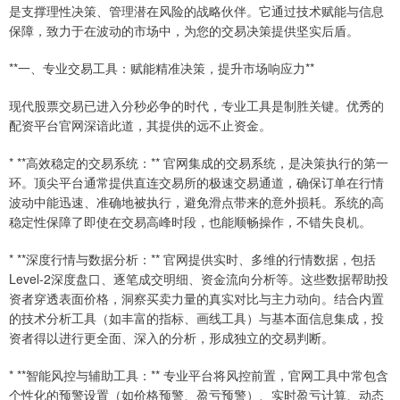
是支撑理性决策、管理潜在风险的战略伙伴。它通过技术赋能与信息
保障，致力于在波动的市场中，为您的交易决策提供坚实后盾。
**一、专业交易工具：赋能精准决策，提升市场响应力**
现代股票交易已进入分秒必争的时代，专业工具是制胜关键。优秀的
配资平台官网深谙此道，其提供的远不止资金。
* **高效稳定的交易系统：** 官网集成的交易系统，是决策执行的第一
环。顶尖平台通常提供直连交易所的极速交易通道，确保订单在行情
波动中能迅速、准确地被执行，避免滑点带来的意外损耗。系统的高
稳定性保障了即使在交易高峰时段，也能顺畅操作，不错失良机。
* **深度行情与数据分析：** 官网提供实时、多维的行情数据，包括
Level-2深度盘口、逐笔成交明细、资金流向分析等。这些数据帮助投
资者穿透表面价格，洞察买卖力量的真实对比与主力动向。结合内置
的技术分析工具（如丰富的指标、画线工具）与基本面信息集成，投
资者得以进行更全面、深入的分析，形成独立的交易判断。
* **智能风控与辅助工具：** 专业平台将风控前置，官网工具中常包含
个性化的预警设置（如价格预警、盈亏预警）、实时盈亏计算、动态