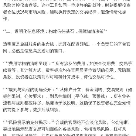
风险监控仪表盘等。这些工具如同一位冷静的副驾驶，时刻提醒投资
者仓位状况与市场风险，辅助执行既定的交易纪律，避免情绪化操
作。
**二、透明化信息环境：构建信任基石，保障知情决策**
透明度是金融服务的生命线，尤其在配资领域。一个负责任的平台官
网，必然是信息高度透明的窗口。
* **费用结构的清晰呈现：** 所有涉及的费用，如资金使用费、交易手
续费等，其计算方式、费率标准均在官网显著位置明确公示，无隐藏
条款。投资者在决策前即可精确计算成本，评估交易可行性。
* **规则与流程的明确公开：** 从账户开立、资金划转、交易规则（如
标的限制、仓位要求）、到风控细则（平仓线、预警线），所有业务
流程与规则都应详尽、易懂地予以说明。这确保了投资者在完全知情
的前提下参与，减少后续纠纷。
* **风险提示的充分揭示：** 合规的官网绝不会淡化风险。它会清晰、
突出地揭示配资交易可能面临的各类风险，包括市场风险、杠杆风
险、流动性风险等，并提供必要的投资者教育内容，引导投资者理性