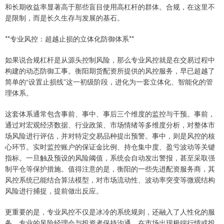
和长期收益率显著高于那些盲目使用高杠杆的群体。合规，在这里不
是限制，而是长久生存与发展的基石。
**专业风控：超越止损的立体化防御体系**
如果说合规杠杆是从源头控制风险，那么专业风控就是在交易过程中
构建的动态防御工事。衡阳期货配资所提供的风控服务，早已超越了
简单的“设置止损线”这一初级阶段，进化为一套立体化、智能化的管
理体系。
这套体系通常包含事前、事中、事后三个维度的监控与干预。事前，
通过对宏观经济数据、行业政策、市场情绪等多维度分析，对整体市
场风险进行评估，并对特定交易品种提出预警。事中，则是风控的核
心环节。实时监控账户的保证金比例、持仓集中度、盈亏波动等关键
指标。一旦触及预设的风险阈值，系统会自动发出警报，甚至采取强
制平仓等保护措施。值得注意的是，衡阳的一些先进配资服务商，其
风控系统已能结合算法模型，对市场流动性、波动率突变等微观结构
风险进行捕捉，提前做出反应。
更重要的是，专业风控不仅是冰冷的系统规则，还融入了人性化的服
务。专业的风险经理会与投资者保持沟通，在市场出现极端行情或投