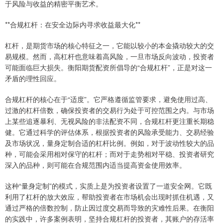
于风险与收益的精密平衡艺术。
**合规杠杆：在安全边际内寻求收益最大化**
杠杆，是期货市场的核心特征之一，它能以较小的本金撬动较大的交
易规模。然而，高杠杆也意味着高风险，一旦市场反向波动，投资者
可能面临巨大损失。衡阳期货配资所倡导的“合规杠杆”，正是对这一
矛盾的理性回应。
合规杠杆的核心在于“适度”。它严格遵循监管要求，避免使用过高、
过激的杠杆倍数，确保投资者的交易行为处于可控范围之内。与市场
上某些追逐暴利、无视风险的非法配资不同，合规杠杆更注重长期稳
健。它通过科学的评估体系，根据投资者的风险承受能力、交易经验
及市场状况，量身定制合适的杠杆比例。例如，对于波动性较大的品
种，可能会采用相对保守的杠杆；而对于走势相对平稳、投资者研究
深入的品种，则可能在合规范围内适当提高资金使用效率。
这种“量身定制”的模式，实质上是为投资者设置了一道安全网。它既
利用了杠杆的放大效应，帮助投资者在市场机会出现时抓住机遇，又
通过严格的倍数控制，防止因过度交易而导致的灾难性后果。在衡阳
的实践中，许多案例表明，坚持合规杠杆的投资者，其账户的存活率