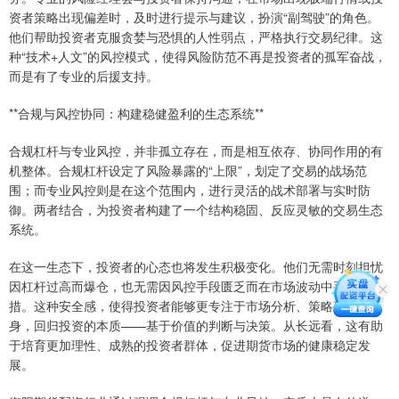
资者策略出现偏差时，及时进行提示与建议，扮演“副驾驶”的角色。
他们帮助投资者克服贪婪与恐惧的人性弱点，严格执行交易纪律。这
种“技术+人文”的风控模式，使得风险防范不再是投资者的孤军奋战，
而是有了专业的后援支持。
**合规与风控协同：构建稳健盈利的生态系统**
合规杠杆与专业风控，并非孤立存在，而是相互依存、协同作用的有
机整体。合规杠杆设定了风险暴露的“上限”，划定了交易的战场范
围；而专业风控则是在这个范围内，进行灵活的战术部署与实时防
御。两者结合，为投资者构建了一个结构稳固、反应灵敏的交易生态
系统。
在这一生态下，投资者的心态也将发生积极变化。他们无需时刻担忧
因杠杆过高而爆仓，也无需因风控手段匮乏而在市场波动中手足无
措。这种安全感，使得投资者能够更专注于市场分析、策略研究本
身，回归投资的本质——基于价值的判断与决策。从长远看，这有助
于培育更加理性、成熟的投资者群体，促进期货市场的健康稳定发
展。